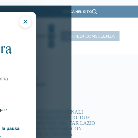
CERCA NEL SITO
×
RICHIEDI CONSULENZA
INTERVISTE
CONTATTI
ra
ategorie
Presentazione
Ricorsi Attivi
Tutti gli articoli
onna
Vittorie Conseguite
timi articoli
gale
ACCERTAMENTI ATTITUDINALI
CONCORSI POLIZIA DI STATO: DUE
NUOVE ORDINANZE DEL TAR LAZIO
 la pausa
DISPONGONO IL RIESAME CON
COMMISSIONE IN DIVERSA
.