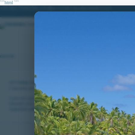
Salta
```html
```
al
+39 380.7996298| info@avvocatoclaudiacaradonna.it
contenuto
HOME
LO STUDIO
MATERIE DI
esercito
VITTORIE CONSEGUITE
Concorso per 1205 VFP4 nell’Esercito – anno 2022: disposta verific
Concorso per 1205 VFP4 nell’Esercito. Disposta verifica per ricor
idoneità psico-fisica.
CLAUDIA CARADONNA
GENNAIO 30, 2023