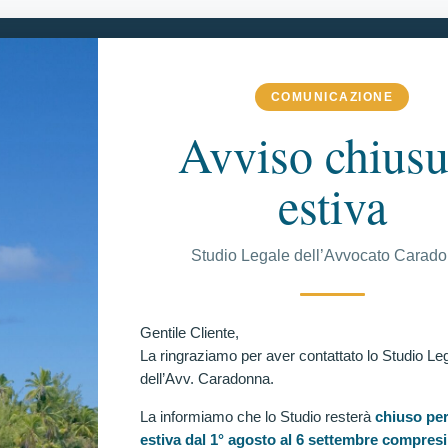
COMUNICAZIONE
 COMPETENZA
VITTORIE CONSEGUITE
RECENSIONI
BLOG
Avviso chiusu
estiva
C
Studio Legale dell’Avvocato Carad
a per ricorrente escluso agli accertamenti psico-fisici.
rente escluso in occasione dell’accertamento della
Ul
Gentile Cliente,
La ringraziamo per aver contattato lo Studio Le
dell’Avv. Caradonna.
La informiamo che lo Studio resterà
chiuso per
estiva dal 1° agosto al 6 settembre compresi