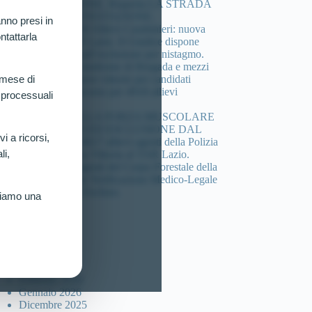
COMPOSIZIONE. Riaperta LA STRADA
DELLA CONTESTAZIONE.
nno presi in
Concorso 4.918 Allievi Carabinieri: nuova
ntattarla
vittoria al TAR Lazio. Il Giudice dispone
verificazione sull’esclusione per nistagmo.
Cheratocono, sindrome di Brugada e mezzi
di sintesi: 3 nuove vittorie per candidati
 mese di
esclusi dal concorso per 4918 allievi
 processuali
carabinieri.
DEFICIT DELLA FORZA MUSCOLARE
(HANDGRIP) ED ESCLUSIONE DAL
vi a ricorsi,
Concorso per 4617 allievi agenti della Polizia
li,
di Stato: Nuova Vittoria al TAR Lazio.
Concorso 46 agenti del Corpo Forestale della
sicilia: Ottenuta Verificazione Medico-Legale
per Candidato Escluso.
riamo una
ccolta articoli
Luglio 2026
Marzo 2026
Febbraio 2026
Gennaio 2026
Dicembre 2025