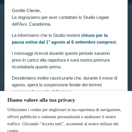
INFORMAZIONI
Gentile Cliente,
Home
La ringraziamo per aver contattato lo Studio Legale
Chi siamo
dell’Avv. Caradonna.
Contatti
La informiamo che lo Studio resterà
chiuso per la
pausa estiva dal 1° agosto al 6 settembre compresi.
LINK UTILI
I messaggi ricevuti durante questo periodo saranno
Prenota consulenza
presi in carico alla riapertura e sarà nostra premura
Privacy e Cookie Policy
ricontattarla quanto prima.
Desideriamo inoltre rassicurarla che, durante il mese di
SERVIZI
agosto, opera la sospensione feriale dei termini
Forze armate e polizia
processuali prevista dalla legge.
Scuole militari
Diamo valore alla tua privacy
Concorsi pubblici
Pertanto, nella generalità dei casi, i termini relativi a
Pubblico impiego
ricorsi, impugnazioni e agli altri adempimenti
Utilizziamo i cookie per migliorare la tua esperienza di navigazione,
Contratti con la pubblica amministrazione
processuali, compresi quelli dinanzi al TAR, sono
offrirti pubblicità o contenuti personalizzati e analizzare il nostro
Vittime del dovere ed equiparati
sospesi.
traffico. Cliccando “Accetta tutti”, acconsenti al nostro utilizzo dei
cookie.