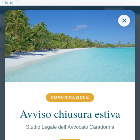
Salta
```html
```
al
+39 380.7996298| info@avvocatoclaudiacaradonna.it
contenuto
×
esclusione concorso
COMUNICAZIONE
Avviso chiusura estiva
Studio Legale dell’Avvocato Caradonna