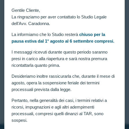
Gentile Cliente,
La ringraziamo per aver contattato lo Studio Legale
dell’Avv. Caradonna.
La informiamo che lo Studio resterà
chiuso per la
pausa estiva dal 1° agosto al 6 settembre compresi.
VITTORIE CONSEGUITE
concorso 4918 allievi carabinieri: Nuovo
I messaggi ricevuti durante questo periodo saranno
accoglimento al tar lazio. Ordinata Verificazione
presi in carico alla riapertura e sarà nostra premura
Medica per Candidato Escluso per “note d’Ansia da
ricontattarla quanto prima.
Prestazione”
Desideriamo inoltre rassicurarla che, durante il mese di
Concorso per 4918 allievi carabinieri: il Tribunale
Amministrativo Regionale per il Lazio ha emesso
agosto, opera la sospensione feriale dei termini
una significativa ordinanza che rappresenta un
processuali prevista dalla legge.
ulteriore successo nell’ambito dei contenziosi relativi
ai concorsi militari dell’Arma dei Carabinieri, per
Pertanto, nella generalità dei casi, i termini relativi a
candidato escluso per note d’ansia da prestazione.
ricorsi, impugnazioni e agli altri adempimenti
CLAUDIA CARADONNA
FEBBRAIO 12, 2026
processuali, compresi quelli dinanzi al TAR, sono
sospesi.