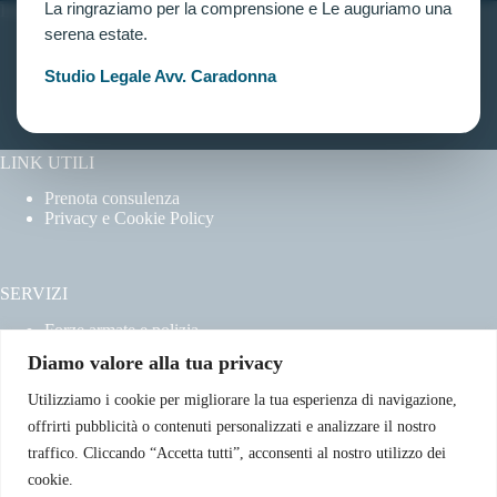
La ringraziamo per la comprensione e Le auguriamo una
INFORMAZIONI
serena estate.
Home
Chi siamo
Studio Legale Avv. Caradonna
Contatti
LINK UTILI
Prenota consulenza
Privacy e Cookie Policy
SERVIZI
Forze armate e polizia
Scuole militari
Diamo valore alla tua privacy
Concorsi pubblici
Pubblico impiego
Utilizziamo i cookie per migliorare la tua esperienza di navigazione,
Contratti con la pubblica amministrazione
offrirti pubblicità o contenuti personalizzati e analizzare il nostro
Vittime del dovere ed equiparati
traffico. Cliccando “Accetta tutti”, acconsenti al nostro utilizzo dei
cookie.