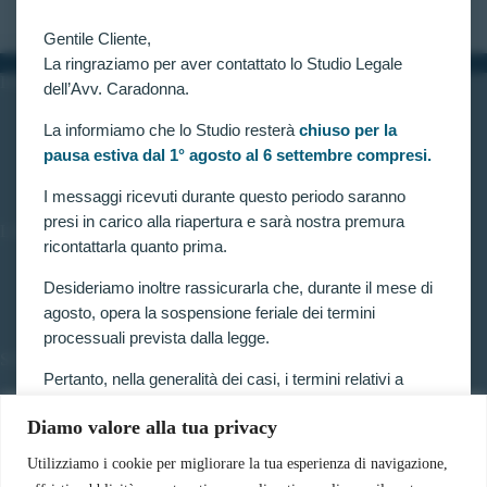
Gentile Cliente,
La ringraziamo per aver contattato lo Studio Legale
INFORMAZIONI
dell’Avv. Caradonna.
Home
La informiamo che lo Studio resterà
chiuso per la
Chi siamo
pausa estiva dal 1° agosto al 6 settembre compresi.
Contatti
I messaggi ricevuti durante questo periodo saranno
presi in carico alla riapertura e sarà nostra premura
LINK UTILI
ricontattarla quanto prima.
Prenota consulenza
Privacy e Cookie Policy
Desideriamo inoltre rassicurarla che, durante il mese di
agosto, opera la sospensione feriale dei termini
processuali prevista dalla legge.
SERVIZI
Pertanto, nella generalità dei casi, i termini relativi a
Forze armate e polizia
ricorsi, impugnazioni e agli altri adempimenti
Scuole militari
Diamo valore alla tua privacy
processuali, compresi quelli dinanzi al TAR, sono
Concorsi pubblici
sospesi.
Pubblico impiego
Utilizziamo i cookie per migliorare la tua esperienza di navigazione,
Contratti con la pubblica amministrazione