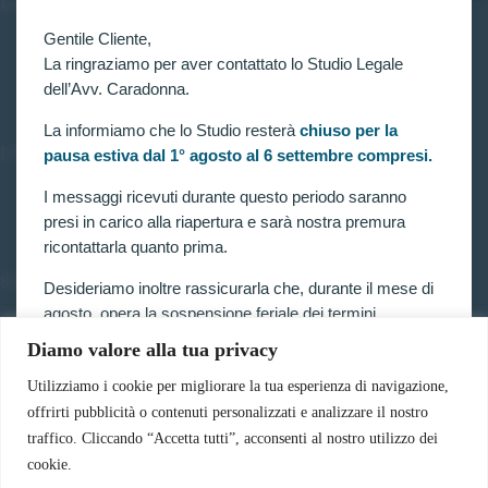
INFORMAZIONI
Gentile Cliente,
Home
Chi siamo
La ringraziamo per aver contattato lo Studio Legale
Contatti
dell’Avv. Caradonna.
La informiamo che lo Studio resterà
chiuso per la
LINK UTILI
pausa estiva dal 1° agosto al 6 settembre compresi.
Prenota consulenza
I messaggi ricevuti durante questo periodo saranno
Privacy e Cookie Policy
presi in carico alla riapertura e sarà nostra premura
ricontattarla quanto prima.
SERVIZI
Desideriamo inoltre rassicurarla che, durante il mese di
agosto, opera la sospensione feriale dei termini
Forze armate e polizia
Scuole militari
processuali prevista dalla legge.
Diamo valore alla tua privacy
Concorsi pubblici
Pubblico impiego
Pertanto, nella generalità dei casi, i termini relativi a
Utilizziamo i cookie per migliorare la tua esperienza di navigazione,
Contratti con la pubblica amministrazione
ricorsi, impugnazioni e agli altri adempimenti
offrirti pubblicità o contenuti personalizzati e analizzare il nostro
Vittime del dovere ed equiparati
processuali, compresi quelli dinanzi al TAR, sono
traffico. Cliccando “Accetta tutti”, acconsenti al nostro utilizzo dei
sospesi.
cookie.