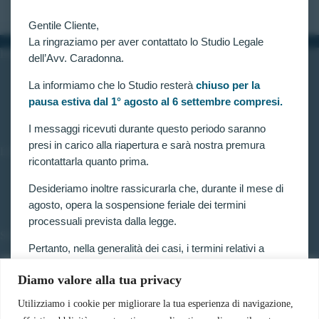
Gentile Cliente,
La ringraziamo per aver contattato lo Studio Legale
INFORMAZIONI
dell’Avv. Caradonna.
Home
La informiamo che lo Studio resterà
chiuso per la
Chi siamo
pausa estiva dal 1° agosto al 6 settembre compresi.
Contatti
I messaggi ricevuti durante questo periodo saranno
presi in carico alla riapertura e sarà nostra premura
LINK UTILI
ricontattarla quanto prima.
Prenota consulenza
Privacy e Cookie Policy
Desideriamo inoltre rassicurarla che, durante il mese di
agosto, opera la sospensione feriale dei termini
processuali prevista dalla legge.
SERVIZI
Pertanto, nella generalità dei casi, i termini relativi a
Forze armate e polizia
ricorsi, impugnazioni e agli altri adempimenti
Scuole militari
Diamo valore alla tua privacy
processuali, compresi quelli dinanzi al TAR, sono
Concorsi pubblici
sospesi.
Pubblico impiego
Utilizziamo i cookie per migliorare la tua esperienza di navigazione,
Contratti con la pubblica amministrazione