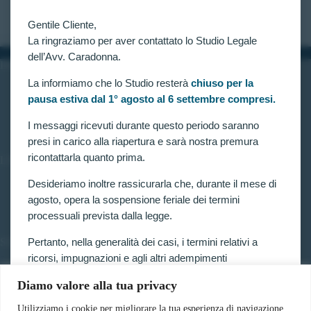
CLAUDIA CARADONNA
NOVEMBRE 7, 2021
Gentile Cliente,
La ringraziamo per aver contattato lo Studio Legale
dell’Avv. Caradonna.
INFORMAZIONI
La informiamo che lo Studio resterà
chiuso per la
Home
pausa estiva dal 1° agosto al 6 settembre compresi.
Chi siamo
Contatti
I messaggi ricevuti durante questo periodo saranno
presi in carico alla riapertura e sarà nostra premura
ricontattarla quanto prima.
LINK UTILI
Prenota consulenza
Desideriamo inoltre rassicurarla che, durante il mese di
Privacy e Cookie Policy
agosto, opera la sospensione feriale dei termini
processuali prevista dalla legge.
Pertanto, nella generalità dei casi, i termini relativi a
SERVIZI
ricorsi, impugnazioni e agli altri adempimenti
Forze armate e polizia
processuali, compresi quelli dinanzi al TAR, sono
Scuole militari
Diamo valore alla tua privacy
sospesi.
Concorsi pubblici
Pubblico impiego
Utilizziamo i cookie per migliorare la tua esperienza di navigazione,