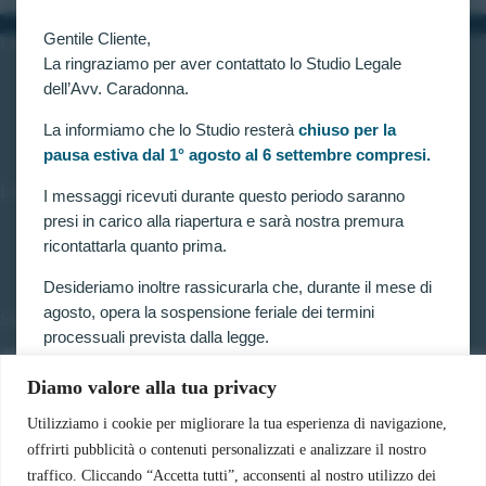
Gentile Cliente,
INFORMAZIONI
La ringraziamo per aver contattato lo Studio Legale
Home
dell’Avv. Caradonna.
Chi siamo
Contatti
La informiamo che lo Studio resterà
chiuso per la
pausa estiva dal 1° agosto al 6 settembre compresi.
LINK UTILI
I messaggi ricevuti durante questo periodo saranno
presi in carico alla riapertura e sarà nostra premura
Prenota consulenza
ricontattarla quanto prima.
Privacy e Cookie Policy
Desideriamo inoltre rassicurarla che, durante il mese di
agosto, opera la sospensione feriale dei termini
SERVIZI
processuali prevista dalla legge.
Forze armate e polizia
Scuole militari
Pertanto, nella generalità dei casi, i termini relativi a
Diamo valore alla tua privacy
Concorsi pubblici
ricorsi, impugnazioni e agli altri adempimenti
Pubblico impiego
Utilizziamo i cookie per migliorare la tua esperienza di navigazione,
processuali, compresi quelli dinanzi al TAR, sono
Contratti con la pubblica amministrazione
offrirti pubblicità o contenuti personalizzati e analizzare il nostro
sospesi.
Vittime del dovere ed equiparati
traffico. Cliccando “Accetta tutti”, acconsenti al nostro utilizzo dei