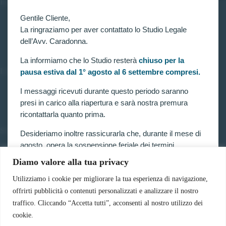
INFORMAZIONI
Gentile Cliente,
Home
Chi siamo
La ringraziamo per aver contattato lo Studio Legale
Contatti
dell’Avv. Caradonna.
La informiamo che lo Studio resterà
chiuso per la
LINK UTILI
pausa estiva dal 1° agosto al 6 settembre compresi.
Prenota consulenza
I messaggi ricevuti durante questo periodo saranno
Privacy e Cookie Policy
presi in carico alla riapertura e sarà nostra premura
ricontattarla quanto prima.
SERVIZI
Desideriamo inoltre rassicurarla che, durante il mese di
agosto, opera la sospensione feriale dei termini
Forze armate e polizia
Scuole militari
processuali prevista dalla legge.
Diamo valore alla tua privacy
Concorsi pubblici
Pubblico impiego
Pertanto, nella generalità dei casi, i termini relativi a
Utilizziamo i cookie per migliorare la tua esperienza di navigazione,
Contratti con la pubblica amministrazione
ricorsi, impugnazioni e agli altri adempimenti
offrirti pubblicità o contenuti personalizzati e analizzare il nostro
Vittime del dovere ed equiparati
processuali, compresi quelli dinanzi al TAR, sono
traffico. Cliccando “Accetta tutti”, acconsenti al nostro utilizzo dei
sospesi.
cookie.