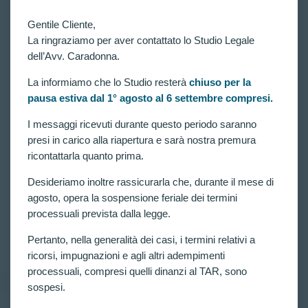
Gentile Cliente,
La ringraziamo per aver contattato lo Studio Legale
dell’Avv. Caradonna.
La informiamo che lo Studio resterà
chiuso per la
pausa estiva dal 1° agosto al 6 settembre compresi.
VITTORIE CONSEGUITE
“Oculorinite allergica stagionale”: riammesso
I messaggi ricevuti durante questo periodo saranno
candidato escluso dal concorso per 3852 allievi
presi in carico alla riapertura e sarà nostra premura
carabinieri.
ricontattarla quanto prima.
Concorso pubblico, per esami e titoli, per il
Desideriamo inoltre rassicurarla che, durante il mese di
reclutamento di 3.852 allievi carabinieri in ferma
quadriennale del ruolo appuntati e carabinieri
agosto, opera la sospensione feriale dei termini
dell’Arma dei Carabinieri: disposta verificazione per
processuali prevista dalla legge.
candidato escluso per “documentata oculorinite
allergica stagionale (cod. 147)”.
Pertanto, nella generalità dei casi, i termini relativi a
CLAUDIA CARADONNA
MAGGIO 28, 2025
ricorsi, impugnazioni e agli altri adempimenti
processuali, compresi quelli dinanzi al TAR, sono
sospesi.