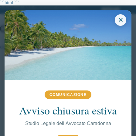
Salta
```html
```
al
+39 380.7996298| info@avvocatoclaudiacaradonna.it
contenuto
×
concorso 3852 allievi carabinieri
COMUNICAZIONE
Avviso chiusura estiva
Studio Legale dell’Avvocato Caradonna