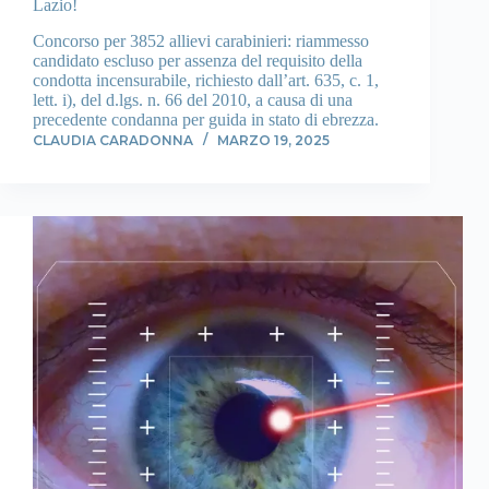
Lazio!
Concorso per 3852 allievi carabinieri: riammesso
candidato escluso per assenza del requisito della
condotta incensurabile, richiesto dall’art. 635, c. 1,
lett. i), del d.lgs. n. 66 del 2010, a causa di una
precedente condanna per guida in stato di ebrezza.
CLAUDIA CARADONNA
MARZO 19, 2025