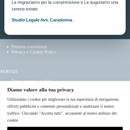
La ringraziamo per la comprensione e Le auguriamo una
Home
serena estate.
Chi siamo
Contatti
Studio Legale Avv. Caradonna
LINK UTILI
Prenota consulenza
Privacy e Cookie Policy
SERVIZI
Forze armate e polizia
Scuole militari
Diamo valore alla tua privacy
Concorsi pubblici
Pubblico impiego
Utilizziamo i cookie per migliorare la tua esperienza di navigazione,
Contratti con la pubblica amministrazione
offrirti pubblicità o contenuti personalizzati e analizzare il nostro
Vittime del dovere ed equiparati
traffico. Cliccando “Accetta tutti”, acconsenti al nostro utilizzo dei
cookie.
CONTATTI