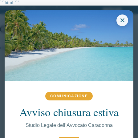
Salta
```html
```
al
+39 380.7996298| info@avvocatoclaudiacaradonna.it
contenuto
×
concorso 1887 allievi agenti polizia di stato
COMUNICAZIONE
Avviso chiusura estiva
Studio Legale dell’Avvocato Caradonna