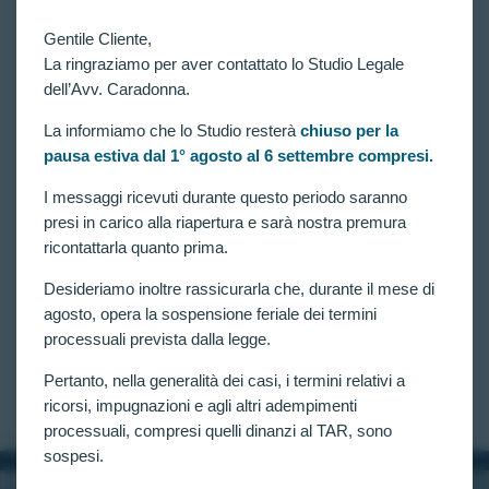
Gentile Cliente,
La ringraziamo per aver contattato lo Studio Legale
dell’Avv. Caradonna.
La informiamo che lo Studio resterà
chiuso per la
pausa estiva dal 1° agosto al 6 settembre compresi.
VITTORIE CONSEGUITE
Concorso per 1887 allievi agenti della Polizia di
I messaggi ricevuti durante questo periodo saranno
Stato: disposta verificazione per 2 candidati esclusi
presi in carico alla riapertura e sarà nostra premura
per alterazione del senso cromatico.
ricontattarla quanto prima.
Concorso pubblico, per esame, per l’assunzione di
Desideriamo inoltre rassicurarla che, durante il mese di
1887 Allievi Agenti della Polizia di Stato: disposta
verificazione per 2 candidati esclusi con la seguente
agosto, opera la sospensione feriale dei termini
motivazione “Alterazione del senso cromatico (Non
processuali prevista dalla legge.
distingue le tavole di Ishihara, non discrimina le
matassine colorate e…
Pertanto, nella generalità dei casi, i termini relativi a
CLAUDIA CARADONNA
MARZO 15, 2025
ricorsi, impugnazioni e agli altri adempimenti
processuali, compresi quelli dinanzi al TAR, sono
sospesi.
INFORMAZIONI