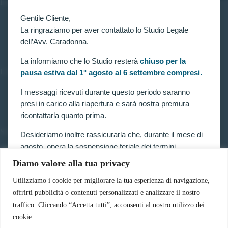
INFORMAZIONI
Gentile Cliente,
Home
Chi siamo
La ringraziamo per aver contattato lo Studio Legale
Contatti
dell’Avv. Caradonna.
La informiamo che lo Studio resterà
chiuso per la
LINK UTILI
pausa estiva dal 1° agosto al 6 settembre compresi.
Prenota consulenza
I messaggi ricevuti durante questo periodo saranno
Privacy e Cookie Policy
presi in carico alla riapertura e sarà nostra premura
ricontattarla quanto prima.
SERVIZI
Desideriamo inoltre rassicurarla che, durante il mese di
agosto, opera la sospensione feriale dei termini
Forze armate e polizia
Scuole militari
processuali prevista dalla legge.
Diamo valore alla tua privacy
Concorsi pubblici
Pubblico impiego
Pertanto, nella generalità dei casi, i termini relativi a
Utilizziamo i cookie per migliorare la tua esperienza di navigazione,
Contratti con la pubblica amministrazione
ricorsi, impugnazioni e agli altri adempimenti
offrirti pubblicità o contenuti personalizzati e analizzare il nostro
Vittime del dovere ed equiparati
processuali, compresi quelli dinanzi al TAR, sono
traffico. Cliccando “Accetta tutti”, acconsenti al nostro utilizzo dei
sospesi.
cookie.