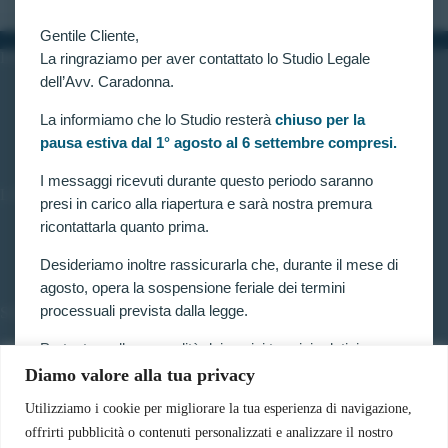
Gentile Cliente,
INFORMAZIONI
La ringraziamo per aver contattato lo Studio Legale
dell’Avv. Caradonna.
Home
Chi siamo
La informiamo che lo Studio resterà
chiuso per la
Contatti
pausa estiva dal 1° agosto al 6 settembre compresi.
I messaggi ricevuti durante questo periodo saranno
LINK UTILI
presi in carico alla riapertura e sarà nostra premura
ricontattarla quanto prima.
Prenota consulenza
Privacy e Cookie Policy
Desideriamo inoltre rassicurarla che, durante il mese di
agosto, opera la sospensione feriale dei termini
processuali prevista dalla legge.
SERVIZI
Forze armate e polizia
Pertanto, nella generalità dei casi, i termini relativi a
Scuole militari
ricorsi, impugnazioni e agli altri adempimenti
Diamo valore alla tua privacy
Concorsi pubblici
processuali, compresi quelli dinanzi al TAR, sono
Pubblico impiego
Utilizziamo i cookie per migliorare la tua esperienza di navigazione,
sospesi.
Contratti con la pubblica amministrazione
offrirti pubblicità o contenuti personalizzati e analizzare il nostro
Vittime del dovere ed equiparati