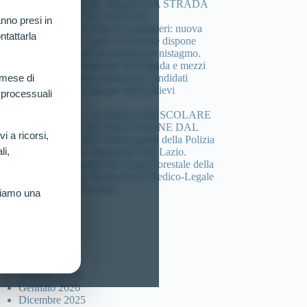
COMPOSIZIONE. Riaperta LA STRADA
DELLA CONTESTAZIONE.
nno presi in
Concorso 4.918 Allievi Carabinieri: nuova
ntattarla
vittoria al TAR Lazio. Il Giudice dispone
verificazione sull’esclusione per nistagmo.
Cheratocono, sindrome di Brugada e mezzi
di sintesi: 3 nuove vittorie per candidati
 mese di
esclusi dal concorso per 4918 allievi
 processuali
carabinieri.
DEFICIT DELLA FORZA MUSCOLARE
(HANDGRIP) ED ESCLUSIONE DAL
vi a ricorsi,
Concorso per 4617 allievi agenti della Polizia
li,
di Stato: Nuova Vittoria al TAR Lazio.
Concorso 46 agenti del Corpo Forestale della
sicilia: Ottenuta Verificazione Medico-Legale
per Candidato Escluso.
riamo una
ccolta articoli
Luglio 2026
Marzo 2026
Febbraio 2026
Gennaio 2026
Dicembre 2025