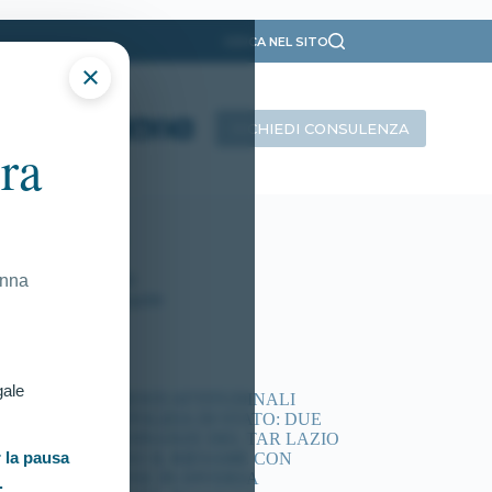
CERCA NEL SITO
×
RICHIEDI CONSULENZA
ra
ategorie
Presentazione
Ricorsi Attivi
Tutti gli articoli
onna
Vittorie Conseguite
timi articoli
gale
ACCERTAMENTI ATTITUDINALI
CONCORSI POLIZIA DI STATO: DUE
NUOVE ORDINANZE DEL TAR LAZIO
 la pausa
DISPONGONO IL RIESAME CON
COMMISSIONE IN DIVERSA
.