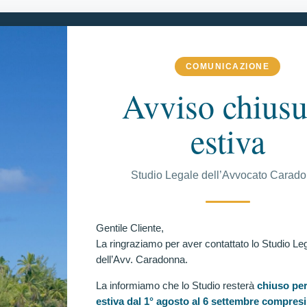
COMUNICAZIONE
ME
LO STUDIO
MATERIE DI COMPETENZA
DI PIÙ
Avviso chiusu
estiva
C
Studio Legale dell’Avvocato Carad
EGUITE
ievi carabinieri: Nuovo accoglimento al tar lazio.
Ul
Gentile Cliente,
azione Medica per Candidato Escluso per “note d’Ansia
La ringraziamo per aver contattato lo Studio Le
dell’Avv. Caradonna.
 allievi carabinieri: il Tribunale Amministrativo
 Lazio ha emesso una significativa ordinanza che
La informiamo che lo Studio resterà
chiuso per
teriore successo nell’ambito dei contenziosi relativi ai
estiva dal 1° agosto al 6 settembre compresi
 dell’Arma dei Carabinieri, per candidato escluso per note