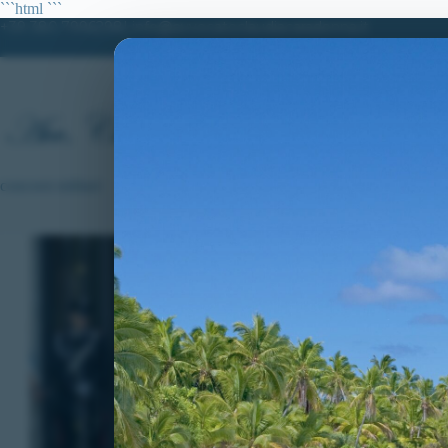
Salta
```html
```
al
+39 380.7996298| info@avvocatoclaudiacaradonna.it
contenuto
HO
concorsi militari
VITTORIE CONS
concorso 4918 all
Ordinata Verific
da Prestazione”
Concorso per 4918
Regionale per il
rappresenta un ul
concorsi militari