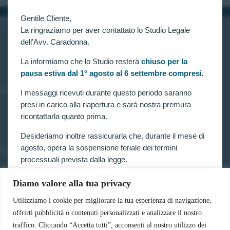
Gentile Cliente,
INFORMAZIONI
La ringraziamo per aver contattato lo Studio Legale
Home
dell’Avv. Caradonna.
Chi siamo
Contatti
La informiamo che lo Studio resterà
chiuso per la
pausa estiva dal 1° agosto al 6 settembre compresi.
LINK UTILI
I messaggi ricevuti durante questo periodo saranno
presi in carico alla riapertura e sarà nostra premura
Prenota consulenza
ricontattarla quanto prima.
Privacy e Cookie Policy
Desideriamo inoltre rassicurarla che, durante il mese di
agosto, opera la sospensione feriale dei termini
SERVIZI
processuali prevista dalla legge.
Forze armate e polizia
Scuole militari
Pertanto, nella generalità dei casi, i termini relativi a
Diamo valore alla tua privacy
Concorsi pubblici
ricorsi, impugnazioni e agli altri adempimenti
Pubblico impiego
Utilizziamo i cookie per migliorare la tua esperienza di navigazione,
processuali, compresi quelli dinanzi al TAR, sono
Contratti con la pubblica amministrazione
offrirti pubblicità o contenuti personalizzati e analizzare il nostro
sospesi.
Vittime del dovere ed equiparati
traffico. Cliccando “Accetta tutti”, acconsenti al nostro utilizzo dei