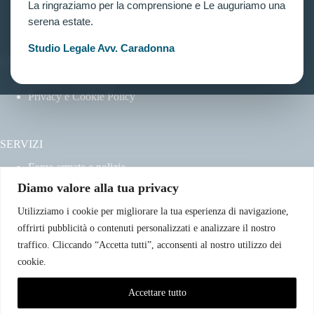
Chi siamo
La ringraziamo per la comprensione e Le auguriamo una
Contatti
serena estate.
Studio Legale Avv. Caradonna
LINK UTILI
Prenota consulenza
Privacy e Cookie Policy
SERVIZI
Forze armate e polizia
Scuole militari
Diamo valore alla tua privacy
Concorsi pubblici
Pubblico impiego
Utilizziamo i cookie per migliorare la tua esperienza di navigazione,
Contratti con la pubblica amministrazione
offrirti pubblicità o contenuti personalizzati e analizzare il nostro
Vittime del dovere ed equiparati
traffico. Cliccando “Accetta tutti”, acconsenti al nostro utilizzo dei
cookie.
CONTATTI
Accettare tutto
Email:info@avvocatoclaudiacaradonna.it
Telefono: +39 380.7996298