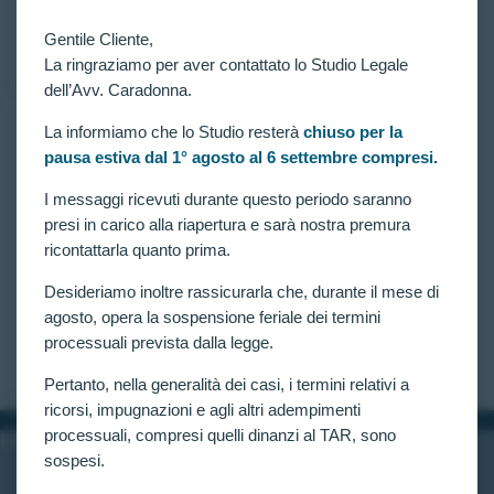
accertamenti attitudinali.
CLAUDIA CARADONNA
APRILE 22, 2020
Gentile Cliente,
La ringraziamo per aver contattato lo Studio Legale
dell’Avv. Caradonna.
La informiamo che lo Studio resterà
chiuso per la
RICORSI ATTIVI
,
VITTORIE CONSEGUITE
pausa estiva dal 1° agosto al 6 settembre compresi.
CONCORSO 3700 ALLIEVI CARABINIERI:
RIAMMESSO ALTRO CANDIDATO ESCLUSO
I messaggi ricevuti durante questo periodo saranno
AGLI ACCERTAMENTI ATTITUDINALI (ART.
presi in carico alla riapertura e sarà nostra premura
11 COMMA 3)
ricontattarla quanto prima.
Concorso 3700 allievi carabinieri. Nuova ordinanza
cautelare di accoglimento ottenuta dall’avv. Claudia
Desideriamo inoltre rassicurarla che, durante il mese di
Caradonna avverso il giudizio di inidoneità agli
agosto, opera la sospensione feriale dei termini
accertamenti attitudinali (art. 11 comma 3).
processuali prevista dalla legge.
CLAUDIA CARADONNA
FEBBRAIO 24, 2020
Pertanto, nella generalità dei casi, i termini relativi a
ricorsi, impugnazioni e agli altri adempimenti
processuali, compresi quelli dinanzi al TAR, sono
INFORMAZIONI
sospesi.
Home