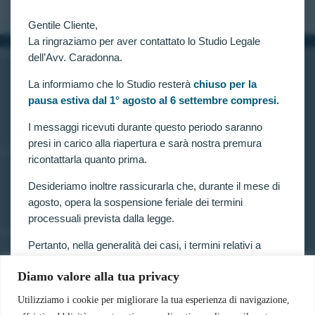
Gentile Cliente,
La ringraziamo per aver contattato lo Studio Legale
INFORMAZIONI
dell’Avv. Caradonna.
Home
La informiamo che lo Studio resterà
chiuso per la
Chi siamo
pausa estiva dal 1° agosto al 6 settembre compresi.
Contatti
I messaggi ricevuti durante questo periodo saranno
presi in carico alla riapertura e sarà nostra premura
LINK UTILI
ricontattarla quanto prima.
Prenota consulenza
Privacy e Cookie Policy
Desideriamo inoltre rassicurarla che, durante il mese di
agosto, opera la sospensione feriale dei termini
processuali prevista dalla legge.
SERVIZI
Pertanto, nella generalità dei casi, i termini relativi a
Forze armate e polizia
ricorsi, impugnazioni e agli altri adempimenti
Scuole militari
Diamo valore alla tua privacy
processuali, compresi quelli dinanzi al TAR, sono
Concorsi pubblici
sospesi.
Pubblico impiego
Utilizziamo i cookie per migliorare la tua esperienza di navigazione,
Contratti con la pubblica amministrazione