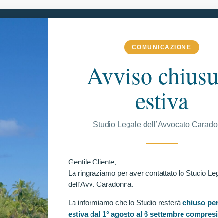
COMUNICAZIONE
 COMPETENZA
VITTORIE CONSEGUITE
RECENSIONI
BLOG
Avviso chiusu
estiva
C
Studio Legale dell’Avvocato Carad
a per ricorrente escluso agli accertamenti psico-fisici.
rente escluso in occasione dell’accertamento della
Ul
Gentile Cliente,
La ringraziamo per aver contattato lo Studio Le
dell’Avv. Caradonna.
La informiamo che lo Studio resterà
chiuso per
estiva dal 1° agosto al 6 settembre compresi