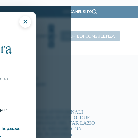
CERCA NEL SITO
×
RICHIEDI CONSULENZA
INTERVISTE
CONTATTI
ra
ategorie
Presentazione
Ricorsi Attivi
Tutti gli articoli
onna
Vittorie Conseguite
timi articoli
gale
ACCERTAMENTI ATTITUDINALI
CONCORSI POLIZIA DI STATO: DUE
NUOVE ORDINANZE DEL TAR LAZIO
 la pausa
DISPONGONO IL RIESAME CON
COMMISSIONE IN DIVERSA
.