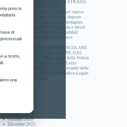
COMPOSIZIONE. Riaperta LA STRADA
DELLA CONTESTAZIONE.
nno presi in
Concorso 4.918 Allievi Carabinieri: nuova
ntattarla
vittoria al TAR Lazio. Il Giudice dispone
verificazione sull’esclusione per nistagmo.
Cheratocono, sindrome di Brugada e mezzi
di sintesi: 3 nuove vittorie per candidati
 mese di
esclusi dal concorso per 4918 allievi
 processuali
carabinieri.
DEFICIT DELLA FORZA MUSCOLARE
(HANDGRIP) ED ESCLUSIONE DAL
vi a ricorsi,
Concorso per 4617 allievi agenti della Polizia
li,
di Stato: Nuova Vittoria al TAR Lazio.
Concorso 46 agenti del Corpo Forestale della
sicilia: Ottenuta Verificazione Medico-Legale
per Candidato Escluso.
riamo una
ccolta articoli
Luglio 2026
Marzo 2026
Febbraio 2026
Gennaio 2026
Dicembre 2025