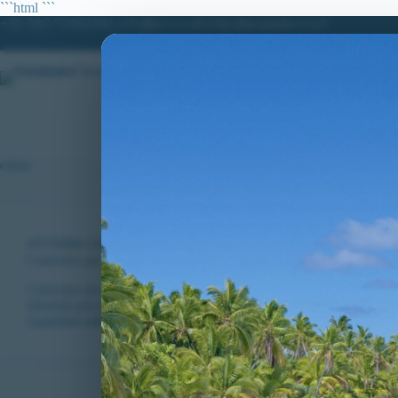
Salta
```html
```
al
+39 380.7996298| info@avvocatoclaudiacaradonna.it
contenuto
HOME
LO STUDIO
MATERIE DI
cifosi
VITTORIE CONSEGUITE
Concorso per 1205 VFP4 nell’Esercito – anno 2022: disposta verific
Concorso per 1205 VFP4 nell’Esercito. Disposta verifica per ricor
idoneità psico-fisica.
CLAUDIA CARADONNA
GENNAIO 30, 2023