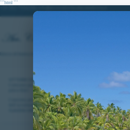
Salta
```html
```
al
+39 380.7996298| info@avvocatoclaudiacaradonna.it
contenuto
HO
blocco di branca destro
VITTORIE CONSEGUITE
Concorso per 1175 allievi marescialli della Guardia di Finanza: dis
psico-fisici.
Concorso per 1175 allievi marescialli della Guardia di Finanza. Dis
dell’accertamento della idoneità psico-fisica.
CLAUDIA CARADONNA
DICEMBRE 1, 2022