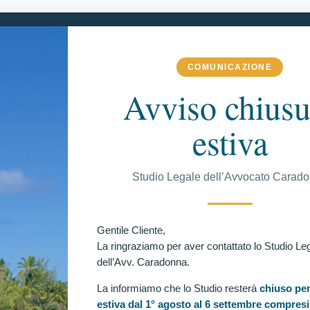
COMUNICAZIONE
ME
LO STUDIO
MATERIE DI COMPETENZA
DI PIÙ
Avviso chiusu
estiva
C
Studio Legale dell’Avvocato Carad
posta verifica per ricorrente escluso agli accertamenti
Ul
Gentile Cliente,
posta verifica per ricorrente escluso in occasione
La ringraziamo per aver contattato lo Studio Le
dell’Avv. Caradonna.
La informiamo che lo Studio resterà
chiuso per
estiva dal 1° agosto al 6 settembre compresi