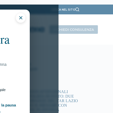
CERCA NEL SITO
×
RICHIEDI CONSULENZA
ra
ategorie
Presentazione
Ricorsi Attivi
Tutti gli articoli
onna
Vittorie Conseguite
timi articoli
gale
ACCERTAMENTI ATTITUDINALI
CONCORSI POLIZIA DI STATO: DUE
NUOVE ORDINANZE DEL TAR LAZIO
 la pausa
DISPONGONO IL RIESAME CON
COMMISSIONE IN DIVERSA
.