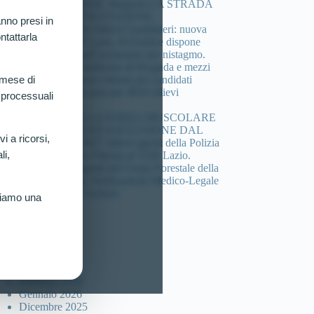
COMPOSIZIONE. Riaperta LA STRADA
DELLA CONTESTAZIONE.
nno presi in
Concorso 4.918 Allievi Carabinieri: nuova
ntattarla
vittoria al TAR Lazio. Il Giudice dispone
verificazione sull’esclusione per nistagmo.
Cheratocono, sindrome di Brugada e mezzi
di sintesi: 3 nuove vittorie per candidati
 mese di
esclusi dal concorso per 4918 allievi
 processuali
carabinieri.
DEFICIT DELLA FORZA MUSCOLARE
(HANDGRIP) ED ESCLUSIONE DAL
vi a ricorsi,
Concorso per 4617 allievi agenti della Polizia
li,
di Stato: Nuova Vittoria al TAR Lazio.
Concorso 46 agenti del Corpo Forestale della
sicilia: Ottenuta Verificazione Medico-Legale
per Candidato Escluso.
riamo una
ccolta articoli
Luglio 2026
Marzo 2026
Febbraio 2026
Gennaio 2026
Dicembre 2025