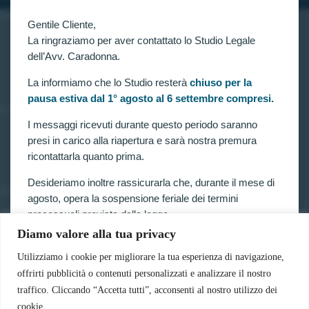
INFORMAZIONI
Gentile Cliente,
Home
La ringraziamo per aver contattato lo Studio Legale
Chi siamo
dell’Avv. Caradonna.
Contatti
La informiamo che lo Studio resterà
chiuso per la
pausa estiva dal 1° agosto al 6 settembre compresi.
LINK UTILI
I messaggi ricevuti durante questo periodo saranno
Prenota consulenza
presi in carico alla riapertura e sarà nostra premura
Privacy e Cookie Policy
ricontattarla quanto prima.
Desideriamo inoltre rassicurarla che, durante il mese di
SERVIZI
agosto, opera la sospensione feriale dei termini
Forze armate e polizia
processuali prevista dalla legge.
Scuole militari
Diamo valore alla tua privacy
Concorsi pubblici
Pertanto, nella generalità dei casi, i termini relativi a
Pubblico impiego
ricorsi, impugnazioni e agli altri adempimenti
Utilizziamo i cookie per migliorare la tua esperienza di navigazione,
Contratti con la pubblica amministrazione
processuali, compresi quelli dinanzi al TAR, sono
offrirti pubblicità o contenuti personalizzati e analizzare il nostro
Vittime del dovere ed equiparati
sospesi.
traffico. Cliccando “Accetta tutti”, acconsenti al nostro utilizzo dei
cookie.