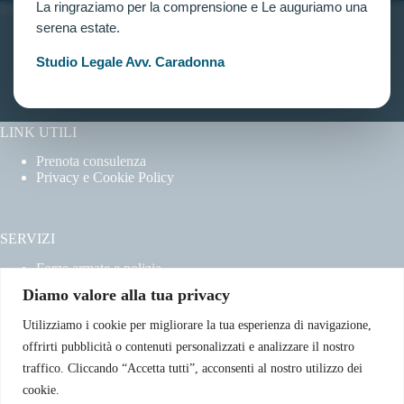
La ringraziamo per la comprensione e Le auguriamo una
INFORMAZIONI
serena estate.
Home
Chi siamo
Studio Legale Avv. Caradonna
Contatti
LINK UTILI
Prenota consulenza
Privacy e Cookie Policy
SERVIZI
Forze armate e polizia
Scuole militari
Diamo valore alla tua privacy
Concorsi pubblici
Pubblico impiego
Utilizziamo i cookie per migliorare la tua esperienza di navigazione,
Contratti con la pubblica amministrazione
offrirti pubblicità o contenuti personalizzati e analizzare il nostro
Vittime del dovere ed equiparati
traffico. Cliccando “Accetta tutti”, acconsenti al nostro utilizzo dei
cookie.