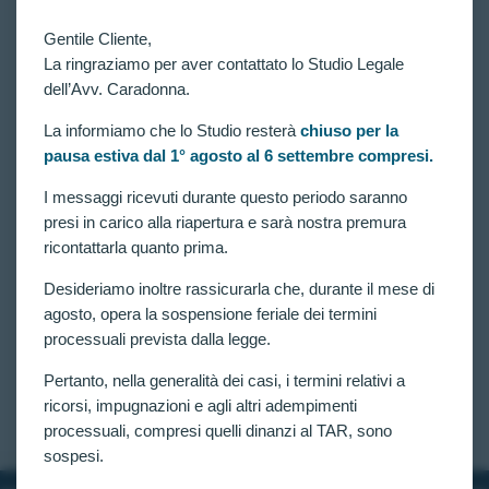
Gentile Cliente,
La ringraziamo per aver contattato lo Studio Legale
dell’Avv. Caradonna.
La informiamo che lo Studio resterà
chiuso per la
pausa estiva dal 1° agosto al 6 settembre compresi.
VITTORIE CONSEGUITE
DEFICIT DELLA FORZA MUSCOLARE
I messaggi ricevuti durante questo periodo saranno
(HANDGRIP) ED ESCLUSIONE DAL Concorso
presi in carico alla riapertura e sarà nostra premura
per 4617 allievi agenti della Polizia di Stato: Nuova
ricontattarla quanto prima.
Vittoria al TAR Lazio.
Desideriamo inoltre rassicurarla che, durante il mese di
Si consolida il filone giurisprudenziale favorevole ai
candidati esclusi dal concorso pubblico per 4.617
agosto, opera la sospensione feriale dei termini
allievi agenti della Polizia di Stato. La Sezione Prima
processuali prevista dalla legge.
Quater del TAR Lazio ha accolto il ricorso
presentato dall’avv. Caradonna disponendo una
Pertanto, nella generalità dei casi, i termini relativi a
verificazione medica ai sensi…
ricorsi, impugnazioni e agli altri adempimenti
CLAUDIA CARADONNA
MARZO 8, 2026
processuali, compresi quelli dinanzi al TAR, sono
sospesi.