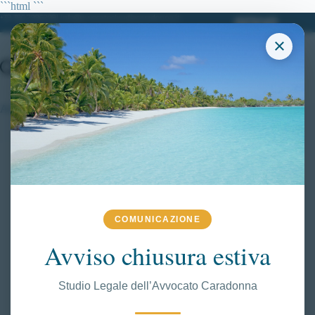
Salta
```html
```
al
+39 380.7996298| info@avvocatoclaudiacaradonna.it
contenuto
×
Avvocato concorsi pubblici Roma
COMUNICAZIONE
Avviso chiusura estiva
Studio Legale dell’Avvocato Caradonna