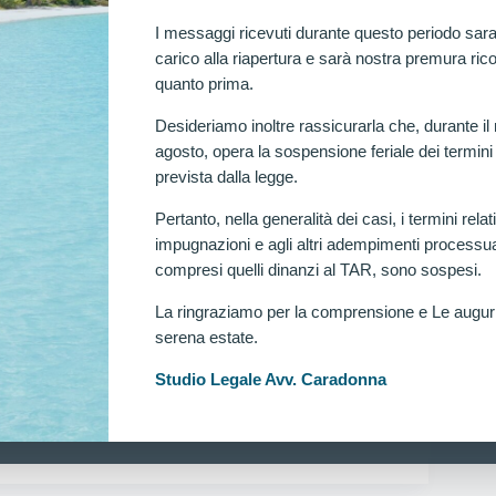
DONNA
MARZO 15, 2026
I messaggi ricevuti durante questo periodo sara
carico alla riapertura e sarà nostra premura rico
quanto prima.
Desideriamo inoltre rassicurarla che, durante il
agosto, opera la sospensione feriale dei termini
prevista dalla legge.
Pertanto, nella generalità dei casi, i termini relati
EGUITE
LA FORZA MUSCOLARE (HANDGRIP) ED
impugnazioni e agli altri adempimenti processua
Concorso per 4617 allievi agenti della Polizia di
compresi quelli dinanzi al TAR, sono sospesi.
toria al TAR Lazio.
La ringraziamo per la comprensione e Le augu
ilone giurisprudenziale favorevole ai candidati esclusi dal
serena estate.
 per 4.617 allievi agenti della Polizia di Stato. La
ater del TAR Lazio ha accolto il ricorso presentato
Ra
Studio Legale Avv. Caradonna
nna disponendo una verificazione medica ai sensi…
DONNA
MARZO 8, 2026