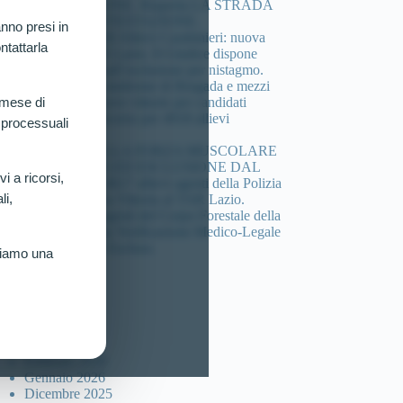
COMPOSIZIONE. Riaperta LA STRADA
DELLA CONTESTAZIONE.
nno presi in
Concorso 4.918 Allievi Carabinieri: nuova
ntattarla
vittoria al TAR Lazio. Il Giudice dispone
verificazione sull’esclusione per nistagmo.
Cheratocono, sindrome di Brugada e mezzi
di sintesi: 3 nuove vittorie per candidati
 mese di
esclusi dal concorso per 4918 allievi
 processuali
carabinieri.
DEFICIT DELLA FORZA MUSCOLARE
(HANDGRIP) ED ESCLUSIONE DAL
vi a ricorsi,
Concorso per 4617 allievi agenti della Polizia
li,
di Stato: Nuova Vittoria al TAR Lazio.
Concorso 46 agenti del Corpo Forestale della
sicilia: Ottenuta Verificazione Medico-Legale
per Candidato Escluso.
riamo una
ccolta articoli
Luglio 2026
Marzo 2026
Febbraio 2026
Gennaio 2026
Dicembre 2025