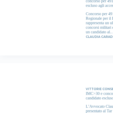
concorso per 4918
escluso agli accer
Concorso per 4918
Regionale per il
rappresenta un ul
concorsi militari
un candidato al
CLAUDIA CARA
VITTORIE CONS
IMC>30 e concors
candidato escluso
L’Avvocato Claud
presentato al Ta