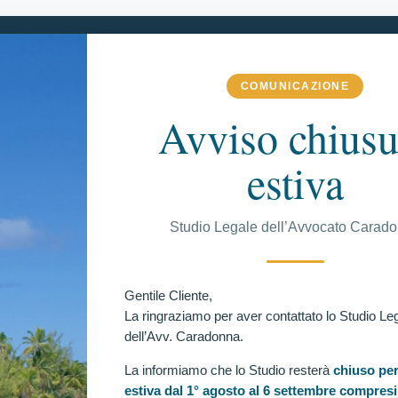
COMUNICAZIONE
 COMPETENZA
VITTORIE CONSEGUITE
RECENSIONI
BLOG
Avviso chiusu
estiva
C
Studio Legale dell’Avvocato Carad
COLI
,
VITTORIE CONSEGUITE
Ul
Gentile Cliente,
rome di Brugada e mezzi di sintesi: 3 nuove vittorie per
 dal concorso per 4918 allievi carabinieri.
La ringraziamo per aver contattato lo Studio Le
dell’Avv. Caradonna.
one verificazioni mediche e riapre le porte del concorso
carabinieri: nuova serie di vittorie dell’avv. Caradonna
La informiamo che lo Studio resterà
chiuso per
oni per inidoneità psico-fisica (Cheratocono, Sindrome di
estiva dal 1° agosto al 6 settembre compresi
za di Mezzi di Sintesi).