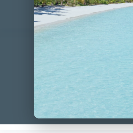
CLAUDIA CARA
VITTORIE CONS
DEFICIT DEL
ESCLUSIONE DAL 
Stato: Nuova Vit
Si consolida il f
concorso pubblico
Sezione Prima Qu
dall’avv. Carado
CLAUDIA CARA