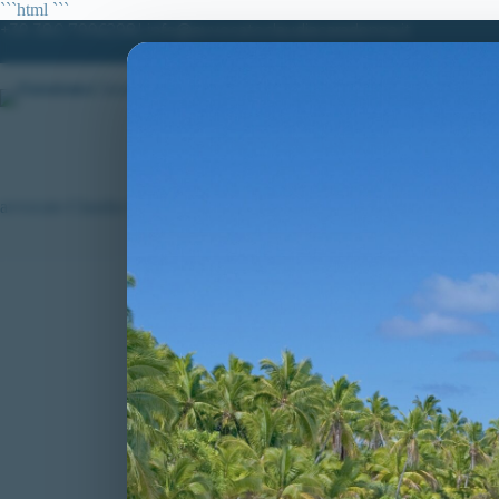
Salta
```html
```
al
+39 380.7996298| info@avvocatoclaudiacaradonna.it
contenuto
HOME
LO STUDIO
MATERIE DI
avvocato Claudia Caradonna
TUTTI GLI ARTI
Cheratocono, sind
candidati esclusi
Il TAR Lazio disp
per 4918 allievi 
contro le esclusi
Brugada e Presen