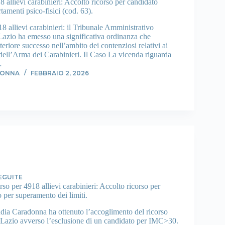
 allievi carabinieri: Accolto ricorso per candidato
tamenti psico-fisici (cod. 63).
 allievi carabinieri: il Tribunale Amministrativo
 Lazio ha emesso una significativa ordinanza che
teriore successo nell’ambito dei contenziosi relativi ai
 dell’Arma dei Carabinieri. Il Caso La vicenda riguarda
…
DONNA
FEBBRAIO 2, 2026
EGUITE
o per 4918 allievi carabinieri: Accolto ricorso per
 per superamento dei limiti.
ia Caradonna ha ottenuto l’accoglimento del ricorso
r Lazio avverso l’esclusione di un candidato per IMC>30.