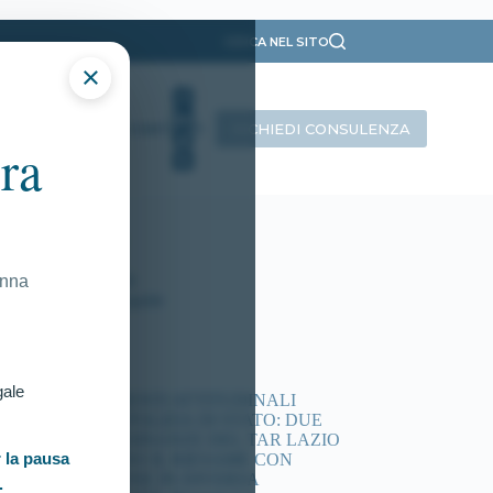
CERCA NEL SITO
×
RICHIEDI CONSULENZA
INTERVISTE
CONTATTI
ra
ategorie
Presentazione
Ricorsi Attivi
Tutti gli articoli
onna
Vittorie Conseguite
timi articoli
gale
ACCERTAMENTI ATTITUDINALI
CONCORSI POLIZIA DI STATO: DUE
NUOVE ORDINANZE DEL TAR LAZIO
 la pausa
DISPONGONO IL RIESAME CON
COMMISSIONE IN DIVERSA
.