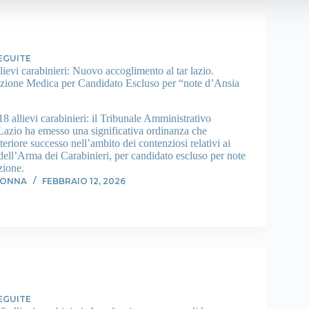
EGUITE
ievi carabinieri: Nuovo accoglimento al tar lazio.
azione Medica per Candidato Escluso per “note d’Ansia
 allievi carabinieri: il Tribunale Amministrativo
 Lazio ha emesso una significativa ordinanza che
teriore successo nell’ambito dei contenziosi relativi ai
 dell’Arma dei Carabinieri, per candidato escluso per note
zione.
DONNA
FEBBRAIO 12, 2026
EGUITE