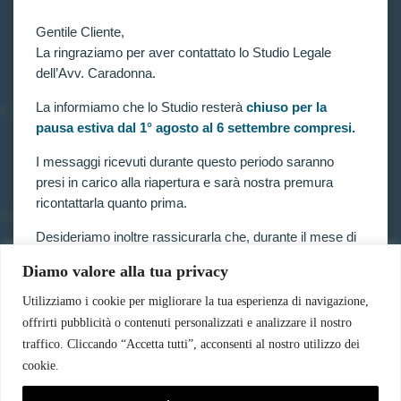
Home
Gentile Cliente,
Chi siamo
Contatti
La ringraziamo per aver contattato lo Studio Legale
dell’Avv. Caradonna.
La informiamo che lo Studio resterà
chiuso per la
LINK UTILI
pausa estiva dal 1° agosto al 6 settembre compresi.
Prenota consulenza
Privacy e Cookie Policy
I messaggi ricevuti durante questo periodo saranno
presi in carico alla riapertura e sarà nostra premura
ricontattarla quanto prima.
SERVIZI
Desideriamo inoltre rassicurarla che, durante il mese di
Forze armate e polizia
agosto, opera la sospensione feriale dei termini
Scuole militari
Diamo valore alla tua privacy
Concorsi pubblici
processuali prevista dalla legge.
Pubblico impiego
Utilizziamo i cookie per migliorare la tua esperienza di navigazione,
Contratti con la pubblica amministrazione
Pertanto, nella generalità dei casi, i termini relativi a
offrirti pubblicità o contenuti personalizzati e analizzare il nostro
Vittime del dovere ed equiparati
ricorsi, impugnazioni e agli altri adempimenti
traffico. Cliccando “Accetta tutti”, acconsenti al nostro utilizzo dei
processuali, compresi quelli dinanzi al TAR, sono
cookie.
sospesi.
CONTATTI