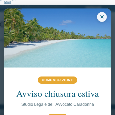
Salta
```html
```
al
+39 380.7996298| info@avvocatoclaudiacaradonna.it
contenuto
×
attitudinali
RICORSI ATTIVI
,
VITTORIE CONSEGUITE
Concorso 55 Allievi Ufficiali Carabinieri: riammesso
candidato escluso agli accertamenti attitudinali.
Concorso 55 Allievi Ufficiali Carabinieri: raggiunto
COMUNICAZIONE
un altro grande traguardo!
Avviso chiusura estiva
CLAUDIA CARADONNA
LUGLIO 13, 2019
Studio Legale dell’Avvocato Caradonna
INFORMAZIONI