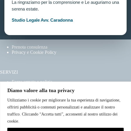
La ringraziamo per la comprensione e Le auguriamo una
Home
serena estate.
Chi siamo
Contatti
Studio Legale Avv. Caradonna
LINK UTILI
Prenota consulenza
Privacy e Cookie Policy
SERVIZI
Forze armate e polizia
Scuole militari
Diamo valore alla tua privacy
Concorsi pubblici
Pubblico impiego
Utilizziamo i cookie per migliorare la tua esperienza di navigazione,
Contratti con la pubblica amministrazione
offrirti pubblicità o contenuti personalizzati e analizzare il nostro
Vittime del dovere ed equiparati
traffico. Cliccando “Accetta tutti”, acconsenti al nostro utilizzo dei
cookie.
CONTATTI