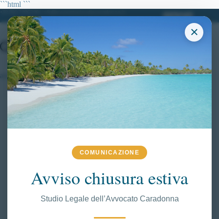
Salta
```html
```
al
+39 380.7996298| info@avvocatoclaudiacaradonna.it
contenuto
×
art. 635
COMUNICAZIONE
Avviso chiusura estiva
Studio Legale dell’Avvocato Caradonna