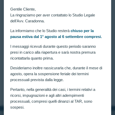
Gentile Cliente,
La ringraziamo per aver contattato lo Studio Legale
dell’Avv. Caradonna.
La informiamo che lo Studio resterà
chiuso per la
pausa estiva dal 1° agosto al 6 settembre compresi.
VITTORIE CONSEGUITE
Guida sotto l’effetto di alcool ed esclusione dal
I messaggi ricevuti durante questo periodo saranno
concorso 3852 allievi carabinieri per assenza del
presi in carico alla riapertura e sarà nostra premura
requisito della condotta incensurabile. Vittoria al Tar
ricontattarla quanto prima.
Lazio!
Desideriamo inoltre rassicurarla che, durante il mese di
Concorso per 3852 allievi carabinieri: riammesso
candidato escluso per assenza del requisito della
agosto, opera la sospensione feriale dei termini
condotta incensurabile, richiesto dall’art. 635, c. 1,
processuali prevista dalla legge.
lett. i), del d.lgs. n. 66 del 2010, a causa di una
precedente condanna per guida in stato di ebrezza.
Pertanto, nella generalità dei casi, i termini relativi a
CLAUDIA CARADONNA
MARZO 19, 2025
ricorsi, impugnazioni e agli altri adempimenti
processuali, compresi quelli dinanzi al TAR, sono
sospesi.
INFORMAZIONI