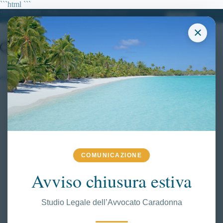
Salta
```html
```
al
+39 380.7996298| info@avvocatoclaudiacaradonna.it
contenuto
×
ansia da prestazione
COMUNICAZIONE
Avviso chiusura estiva
Studio Legale dell’Avvocato Caradonna