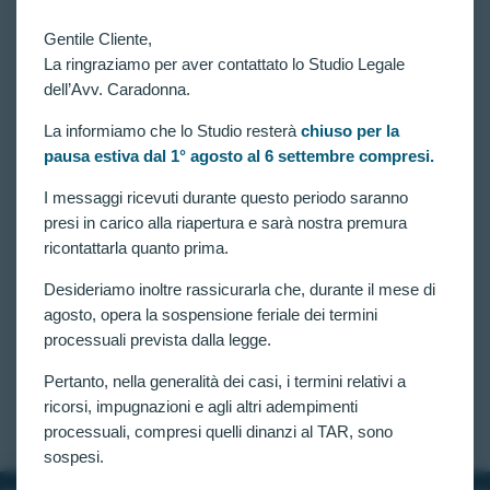
Gentile Cliente,
La ringraziamo per aver contattato lo Studio Legale
dell’Avv. Caradonna.
La informiamo che lo Studio resterà
chiuso per la
pausa estiva dal 1° agosto al 6 settembre compresi.
VITTORIE CONSEGUITE
concorso 4918 allievi carabinieri: Nuovo
I messaggi ricevuti durante questo periodo saranno
accoglimento al tar lazio. Ordinata Verificazione
presi in carico alla riapertura e sarà nostra premura
Medica per Candidato Escluso per “note d’Ansia da
ricontattarla quanto prima.
Prestazione”
Desideriamo inoltre rassicurarla che, durante il mese di
Concorso per 4918 allievi carabinieri: il Tribunale
Amministrativo Regionale per il Lazio ha emesso
agosto, opera la sospensione feriale dei termini
una significativa ordinanza che rappresenta un
processuali prevista dalla legge.
ulteriore successo nell’ambito dei contenziosi relativi
ai concorsi militari dell’Arma dei Carabinieri, per
Pertanto, nella generalità dei casi, i termini relativi a
candidato escluso per note d’ansia da prestazione.
ricorsi, impugnazioni e agli altri adempimenti
CLAUDIA CARADONNA
FEBBRAIO 12, 2026
processuali, compresi quelli dinanzi al TAR, sono
sospesi.