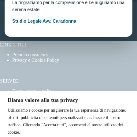
La ringraziamo per la comprensione e Le auguriamo una
INFORMAZIONI
serena estate.
Home
Chi siamo
Studio Legale Avv. Caradonna
Contatti
LINK UTILI
Prenota consulenza
Privacy e Cookie Policy
SERVIZI
Forze armate e polizia
Scuole militari
Diamo valore alla tua privacy
Concorsi pubblici
Pubblico impiego
Utilizziamo i cookie per migliorare la tua esperienza di navigazione,
Contratti con la pubblica amministrazione
offrirti pubblicità o contenuti personalizzati e analizzare il nostro
Vittime del dovere ed equiparati
traffico. Cliccando “Accetta tutti”, acconsenti al nostro utilizzo dei
cookie.