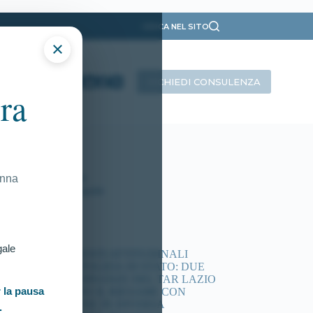
CERCA NEL SITO
×
RICHIEDI CONSULENZA
ra
ategorie
Presentazione
Ricorsi Attivi
Tutti gli articoli
onna
Vittorie Conseguite
timi articoli
gale
ACCERTAMENTI ATTITUDINALI
CONCORSI POLIZIA DI STATO: DUE
NUOVE ORDINANZE DEL TAR LAZIO
 la pausa
DISPONGONO IL RIESAME CON
COMMISSIONE IN DIVERSA
.