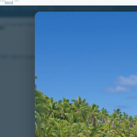
Salta
```html
```
al
+39 380.7996298| info@avvocatoclaudiacaradonna.it
contenuto
HO
3852 allievi carabinieri
VITTORIE CONS
Guida sotto l’eff
carabinieri per a
al Tar Lazio!
Concorso per 385
assenza del requis
c. 1, lett. i), de