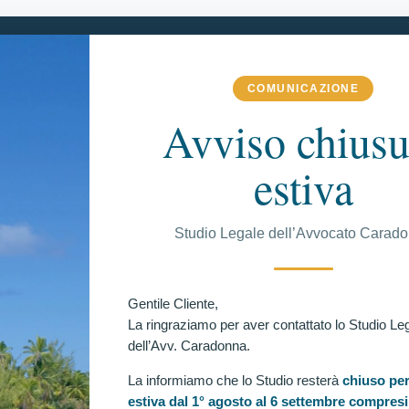
COMUNICAZIONE
ME
LO STUDIO
MATERIE DI COMPETENZA
DI PIÙ
Avviso chiusu
estiva
C
Studio Legale dell’Avvocato Carad
EGUITE
etto di alcool ed esclusione dal concorso 3852 allievi
Ul
Gentile Cliente,
ssenza del requisito della condotta incensurabile. Vittoria
La ringraziamo per aver contattato lo Studio Le
dell’Avv. Caradonna.
2 allievi carabinieri: riammesso candidato escluso per
ito della condotta incensurabile, richiesto dall’art. 635,
La informiamo che lo Studio resterà
chiuso per
l d.lgs. n. 66 del 2010, a causa di una precedente condanna
estiva dal 1° agosto al 6 settembre compresi