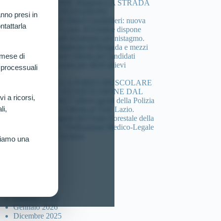
COMPOSIZIONE. Riaperta LA STRADA
DELLA CONTESTAZIONE.
nno presi in
Concorso 4.918 Allievi Carabinieri: nuova
ntattarla
vittoria al TAR Lazio. Il Giudice dispone
verificazione sull’esclusione per nistagmo.
Cheratocono, sindrome di Brugada e mezzi
di sintesi: 3 nuove vittorie per candidati
 mese di
esclusi dal concorso per 4918 allievi
 processuali
carabinieri.
DEFICIT DELLA FORZA MUSCOLARE
(HANDGRIP) ED ESCLUSIONE DAL
vi a ricorsi,
Concorso per 4617 allievi agenti della Polizia
li,
di Stato: Nuova Vittoria al TAR Lazio.
Concorso 46 agenti del Corpo Forestale della
sicilia: Ottenuta Verificazione Medico-Legale
per Candidato Escluso.
riamo una
ccolta articoli
Luglio 2026
Marzo 2026
Febbraio 2026
Gennaio 2026
Dicembre 2025