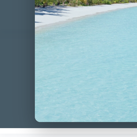
per guida in stato
CLAUDIA CARA
VITTORIE CONS
Concorso 3852 all
esclusa per “esiti
Punto 5)
Concorso per il r
verificazione per
fotocoagulativo l
CLAUDIA CARA