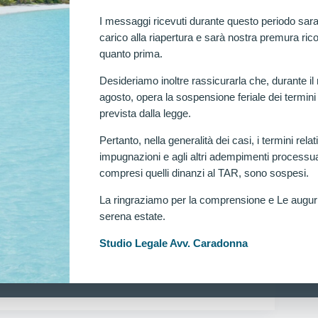
 di ebrezza.
DONNA
MARZO 19, 2025
I messaggi ricevuti durante questo periodo sara
carico alla riapertura e sarà nostra premura rico
quanto prima.
Desideriamo inoltre rassicurarla che, durante il
agosto, opera la sospensione feriale dei termini
prevista dalla legge.
Pertanto, nella generalità dei casi, i termini relati
EGUITE
impugnazioni e agli altri adempimenti processua
ievi carabinieri, disposta verificazione per candidata
compresi quelli dinanzi al TAR, sono sospesi.
 di trattamento fotocoagulativo laser retinico” (Lettera S
La ringraziamo per la comprensione e Le augu
eclutamento di 3852 allievi carabinieri: disposta
serena estate.
 candidata esclusa per “esiti di trattamento
Ra
aser retinico” (Lettera S Punto 5).
Studio Legale Avv. Caradonna
DONNA
GENNAIO 7, 2025