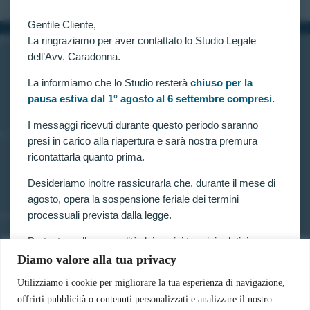
Gentile Cliente,
INFORMAZIONI
La ringraziamo per aver contattato lo Studio Legale
dell’Avv. Caradonna.
Home
Chi siamo
La informiamo che lo Studio resterà
chiuso per la
Contatti
pausa estiva dal 1° agosto al 6 settembre compresi.
I messaggi ricevuti durante questo periodo saranno
LINK UTILI
presi in carico alla riapertura e sarà nostra premura
ricontattarla quanto prima.
Prenota consulenza
Privacy e Cookie Policy
Desideriamo inoltre rassicurarla che, durante il mese di
agosto, opera la sospensione feriale dei termini
processuali prevista dalla legge.
SERVIZI
Forze armate e polizia
Pertanto, nella generalità dei casi, i termini relativi a
Scuole militari
ricorsi, impugnazioni e agli altri adempimenti
Diamo valore alla tua privacy
Concorsi pubblici
processuali, compresi quelli dinanzi al TAR, sono
Pubblico impiego
Utilizziamo i cookie per migliorare la tua esperienza di navigazione,
sospesi.
Contratti con la pubblica amministrazione
offrirti pubblicità o contenuti personalizzati e analizzare il nostro
Vittime del dovere ed equiparati