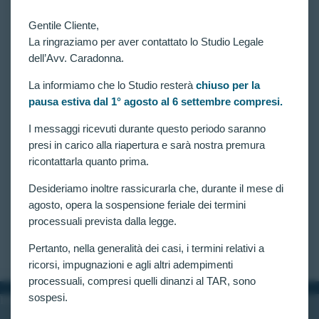
Gentile Cliente,
La ringraziamo per aver contattato lo Studio Legale
dell’Avv. Caradonna.
La informiamo che lo Studio resterà
chiuso per la
pausa estiva dal 1° agosto al 6 settembre compresi.
VITTORIE CONSEGUITE
Concorso per 1306 allievi agenti della Polizia di
I messaggi ricevuti durante questo periodo saranno
Stato: disposta verificazione per candidato escluso
presi in carico alla riapertura e sarà nostra premura
per “disturbo d’Ansia”.
ricontattarla quanto prima.
Concorso per l’assunzione di 1306 Allievi Agenti
Desideriamo inoltre rassicurarla che, durante il mese di
della Polizia di Stato: disposta verificazione per
candidato escluso per “Disturbo dell’ansia”, ai sensi
agosto, opera la sospensione feriale dei termini
dell’art. 3, comma 2, riferimento Tabella 1, punto 8,
processuali prevista dalla legge.
lettera b) del D.M. 30 giugno 2003 n. 198.
CLAUDIA CARADONNA
NOVEMBRE 7, 2025
Pertanto, nella generalità dei casi, i termini relativi a
ricorsi, impugnazioni e agli altri adempimenti
processuali, compresi quelli dinanzi al TAR, sono
sospesi.
INFORMAZIONI