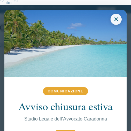
Salta
```html
```
al
+39 380.7996298| info@avvocatoclaudiacaradonna.it
contenuto
×
2517 polizia di stato
COMUNICAZIONE
Avviso chiusura estiva
Studio Legale dell’Avvocato Caradonna