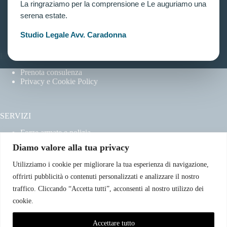
Home
La ringraziamo per la comprensione e Le auguriamo una
Chi siamo
serena estate.
Contatti
Studio Legale Avv. Caradonna
LINK UTILI
Prenota consulenza
Privacy e Cookie Policy
SERVIZI
Forze armate e polizia
Scuole militari
Diamo valore alla tua privacy
Concorsi pubblici
Pubblico impiego
Utilizziamo i cookie per migliorare la tua esperienza di navigazione,
Contratti con la pubblica amministrazione
offrirti pubblicità o contenuti personalizzati e analizzare il nostro
Vittime del dovere ed equiparati
traffico. Cliccando “Accetta tutti”, acconsenti al nostro utilizzo dei
cookie.
CONTATTI
Accettare tutto