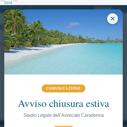
Salta
```html
```
al
+39 380.7996298| info@avvocatoclaudiacaradonna.it
contenuto
×
2000 allievi carabinieri in ferma quadriennale
RICORSI ATTIVI
,
VITTORIE CONSEGUITE
Nuovo concorso per il reclutamento di 2000 allievi
carabinieri in ferma quadriennale.
Concorso per il reclutamento di 2000 allievi
COMUNICAZIONE
carabinieri in ferma quadriennale. Pubblicato il
Avviso chiusura estiva
bando!
CLAUDIA CARADONNA
MAGGIO 29, 2018
Studio Legale dell’Avvocato Caradonna