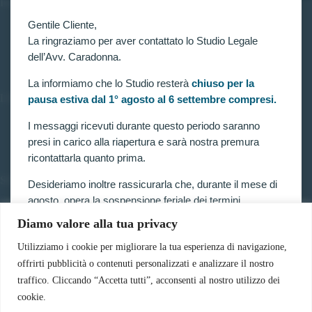
INFORMAZIONI
Gentile Cliente,
Home
Chi siamo
La ringraziamo per aver contattato lo Studio Legale
Contatti
dell’Avv. Caradonna.
La informiamo che lo Studio resterà
chiuso per la
LINK UTILI
pausa estiva dal 1° agosto al 6 settembre compresi.
Prenota consulenza
I messaggi ricevuti durante questo periodo saranno
Privacy e Cookie Policy
presi in carico alla riapertura e sarà nostra premura
ricontattarla quanto prima.
SERVIZI
Desideriamo inoltre rassicurarla che, durante il mese di
agosto, opera la sospensione feriale dei termini
Forze armate e polizia
Scuole militari
processuali prevista dalla legge.
Diamo valore alla tua privacy
Concorsi pubblici
Pubblico impiego
Pertanto, nella generalità dei casi, i termini relativi a
Utilizziamo i cookie per migliorare la tua esperienza di navigazione,
Contratti con la pubblica amministrazione
ricorsi, impugnazioni e agli altri adempimenti
offrirti pubblicità o contenuti personalizzati e analizzare il nostro
Vittime del dovere ed equiparati
processuali, compresi quelli dinanzi al TAR, sono
traffico. Cliccando “Accetta tutti”, acconsenti al nostro utilizzo dei
sospesi.
cookie.