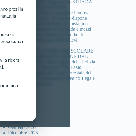
COMPOSIZIONE. Riaperta LA STRADA
DELLA CONTESTAZIONE.
nno presi in
Concorso 4.918 Allievi Carabinieri: nuova
ntattarla
vittoria al TAR Lazio. Il Giudice dispone
verificazione sull’esclusione per nistagmo.
Cheratocono, sindrome di Brugada e mezzi
di sintesi: 3 nuove vittorie per candidati
 mese di
esclusi dal concorso per 4918 allievi
 processuali
carabinieri.
DEFICIT DELLA FORZA MUSCOLARE
(HANDGRIP) ED ESCLUSIONE DAL
vi a ricorsi,
Concorso per 4617 allievi agenti della Polizia
li,
di Stato: Nuova Vittoria al TAR Lazio.
Concorso 46 agenti del Corpo Forestale della
sicilia: Ottenuta Verificazione Medico-Legale
per Candidato Escluso.
riamo una
ccolta articoli
Luglio 2026
Marzo 2026
Febbraio 2026
Gennaio 2026
Dicembre 2025