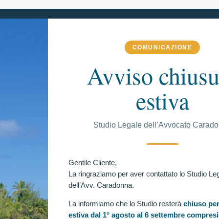
COMUNICAZIONE
 COMPETENZA
VITTORIE CONSEGUITE
RECENSIONI
BLOG
Avviso chiusu
estiva
C
Studio Legale dell’Avvocato Carad
ARINA MILITARE E NELL’AERONAUTICA
ACCERTAMENTI ATTITUDINALI.
Ul
Gentile Cliente,
rina Militare e nell’Aeronautica Militare. Nuova
La ringraziamo per aver contattato lo Studio Le
adonna avverso il giudizio di inidoneità agli
dell’Avv. Caradonna.
La informiamo che lo Studio resterà
chiuso per
estiva dal 1° agosto al 6 settembre compresi