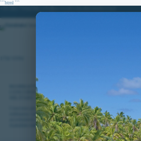
Salta
```html
```
al
+39 380.7996298| info@avvocatoclaudiacaradonna.it
contenuto
HOME
LO STUDIO
MATERIE DI
1756 VFP4
RICORSI ATTIVI
,
VITTORIE CONSEGUITE
CONCORSO PER 1756 VFP4 NELL’ESERCITO, NELLA M
MILITARE: VITTORIA AVVERSO L’INIDONEITA’ AGLI 
Concorso per il reclutamento di 1756 VFP4 nell’Esercito, nella Ma
ordinanza cautelare di accoglimento ottenuta dall’avv. Claudia Car
accertamenti attitudinali.
CLAUDIA CARADONNA
APRILE 22, 2020