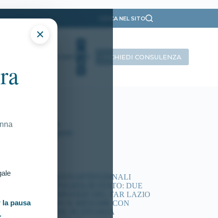
CERCA NEL SITO
×
RICHIEDI CONSULENZA
INTERVISTE
CONTATTI
ra
ategorie
Presentazione
Ricorsi Attivi
Tutti gli articoli
onna
Vittorie Conseguite
timi articoli
gale
ACCERTAMENTI ATTITUDINALI
CONCORSI POLIZIA DI STATO: DUE
NUOVE ORDINANZE DEL TAR LAZIO
 la pausa
DISPONGONO IL RIESAME CON
COMMISSIONE IN DIVERSA
.