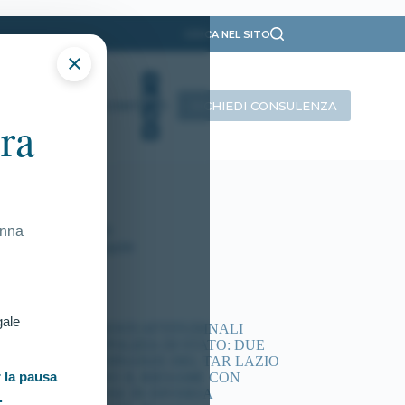
CERCA NEL SITO
×
RICHIEDI CONSULENZA
INTERVISTE
CONTATTI
ra
ategorie
Presentazione
Ricorsi Attivi
Tutti gli articoli
onna
Vittorie Conseguite
timi articoli
gale
ACCERTAMENTI ATTITUDINALI
CONCORSI POLIZIA DI STATO: DUE
NUOVE ORDINANZE DEL TAR LAZIO
 la pausa
DISPONGONO IL RIESAME CON
COMMISSIONE IN DIVERSA
.