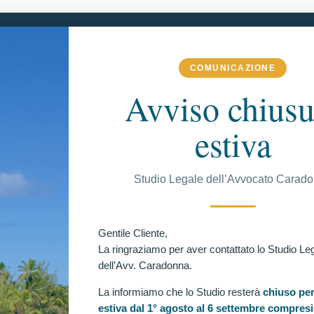
COMUNICAZIONE
 COMPETENZA
VITTORIE CONSEGUITE
RECENSIONI
BLOG
Avviso chiusu
estiva
C
Studio Legale dell’Avvocato Carad
titoli ed esami, per la nomina di 17 Tenenti in servizio
Ul
Gentile Cliente,
vizio permanente nei Ruoli Normali dell’Aeronautica
La ringraziamo per aver contattato lo Studio Le
orrente assistito dall’avv. Claudia Caradonna, escluso in
dell’Avv. Caradonna.
La informiamo che lo Studio resterà
chiuso per
estiva dal 1° agosto al 6 settembre compresi