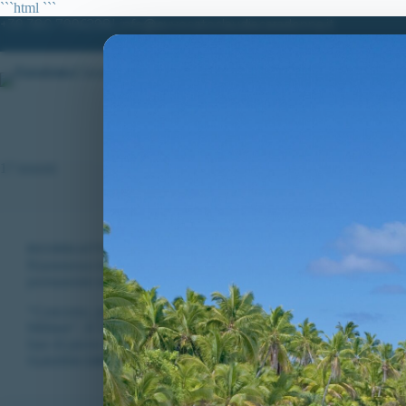
Salta
```html
```
al
+39 380.7996298| info@avvocatoclaudiacaradonna.it
contenuto
HOME
LO STUDIO
MATERIE DI
17 tenenti
RICORSI ATTIVI
,
VITTORIE CONSEGUITE
Riammesso ricorrente escluso alle prove fisiche del “Concorso, per 
permanente nei Ruoli Normali dell’Aeronautica Militare”.
“Concorso, per titoli ed esami, per la nomina di 17 Tenenti in ser
Militare“. Il Tar riammette al prosieguo delle prove selettive il ric
fase di prove di efficienza…
CLAUDIA CARADONNA
FEBBRAIO 26, 2022