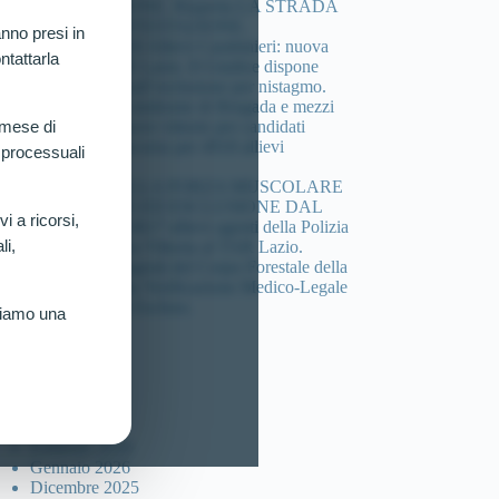
COMPOSIZIONE. Riaperta LA STRADA
DELLA CONTESTAZIONE.
nno presi in
Concorso 4.918 Allievi Carabinieri: nuova
ntattarla
vittoria al TAR Lazio. Il Giudice dispone
verificazione sull’esclusione per nistagmo.
Cheratocono, sindrome di Brugada e mezzi
di sintesi: 3 nuove vittorie per candidati
 mese di
esclusi dal concorso per 4918 allievi
 processuali
carabinieri.
DEFICIT DELLA FORZA MUSCOLARE
(HANDGRIP) ED ESCLUSIONE DAL
vi a ricorsi,
Concorso per 4617 allievi agenti della Polizia
li,
di Stato: Nuova Vittoria al TAR Lazio.
Concorso 46 agenti del Corpo Forestale della
sicilia: Ottenuta Verificazione Medico-Legale
per Candidato Escluso.
riamo una
ccolta articoli
Luglio 2026
Marzo 2026
Febbraio 2026
Gennaio 2026
Dicembre 2025