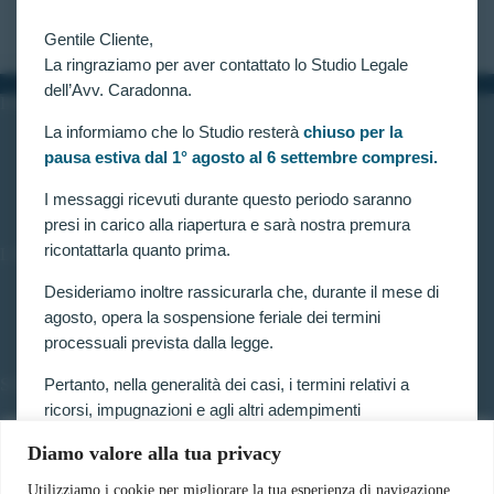
CLAUDIA CARADONNA
AGOSTO 8, 2022
Gentile Cliente,
La ringraziamo per aver contattato lo Studio Legale
dell’Avv. Caradonna.
INFORMAZIONI
La informiamo che lo Studio resterà
chiuso per la
Home
pausa estiva dal 1° agosto al 6 settembre compresi.
Chi siamo
Contatti
I messaggi ricevuti durante questo periodo saranno
presi in carico alla riapertura e sarà nostra premura
ricontattarla quanto prima.
LINK UTILI
Prenota consulenza
Desideriamo inoltre rassicurarla che, durante il mese di
Privacy e Cookie Policy
agosto, opera la sospensione feriale dei termini
processuali prevista dalla legge.
Pertanto, nella generalità dei casi, i termini relativi a
SERVIZI
ricorsi, impugnazioni e agli altri adempimenti
Forze armate e polizia
processuali, compresi quelli dinanzi al TAR, sono
Scuole militari
Diamo valore alla tua privacy
sospesi.
Concorsi pubblici
Pubblico impiego
Utilizziamo i cookie per migliorare la tua esperienza di navigazione,