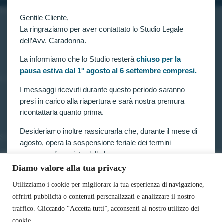
INFORMAZIONI
Gentile Cliente,
Home
La ringraziamo per aver contattato lo Studio Legale
Chi siamo
dell’Avv. Caradonna.
Contatti
La informiamo che lo Studio resterà
chiuso per la
pausa estiva dal 1° agosto al 6 settembre compresi.
LINK UTILI
I messaggi ricevuti durante questo periodo saranno
Prenota consulenza
presi in carico alla riapertura e sarà nostra premura
Privacy e Cookie Policy
ricontattarla quanto prima.
Desideriamo inoltre rassicurarla che, durante il mese di
SERVIZI
agosto, opera la sospensione feriale dei termini
Forze armate e polizia
processuali prevista dalla legge.
Scuole militari
Diamo valore alla tua privacy
Concorsi pubblici
Pertanto, nella generalità dei casi, i termini relativi a
Pubblico impiego
ricorsi, impugnazioni e agli altri adempimenti
Utilizziamo i cookie per migliorare la tua esperienza di navigazione,
Contratti con la pubblica amministrazione
processuali, compresi quelli dinanzi al TAR, sono
offrirti pubblicità o contenuti personalizzati e analizzare il nostro
Vittime del dovere ed equiparati
sospesi.
traffico. Cliccando “Accetta tutti”, acconsenti al nostro utilizzo dei
cookie.